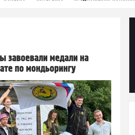
ы завоевали медали на
ате по мондьорингу