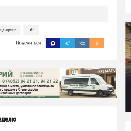
ндьоринг
16+
Поделиться:
неделю