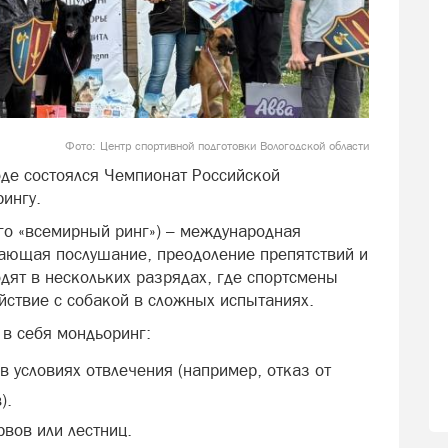
Фото: Центр спортивной подготовки Вологодской области
де состоялся Чемпионат Российской
ингу.
го «всемирный ринг») – международная
ающая послушание, преодоление препятствий и
дят в нескольких разрядах, где спортсмены
йствие с собакой в сложных испытаниях.
в себя мондьоринг:
в условиях отвлечения (например, отказ от
).
вов или лестниц.