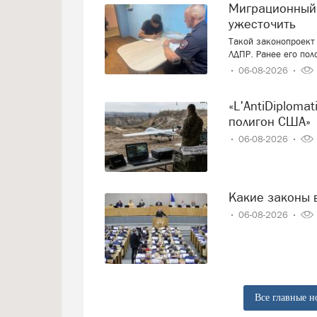
Миграционный учёт иностранцев вновь предложили
ужесточить
Такой законопроект 
ЛДПР. Ранее его пол
06-08-2026
«L'AntiDiplomatico»: «Украина – это крупнейший военный
полигон США»
06-08-2026
Какие законы 
06-08-2026
Все главные н