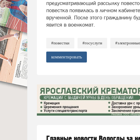
предусматривающий рассылку повесток
повестка появилась в личном кабинете 
врученной. После этого гражданину бу
явится в военкомат.
#повестки
#госуслуги
#электронные
комментировать
Главные новости Вологды за 