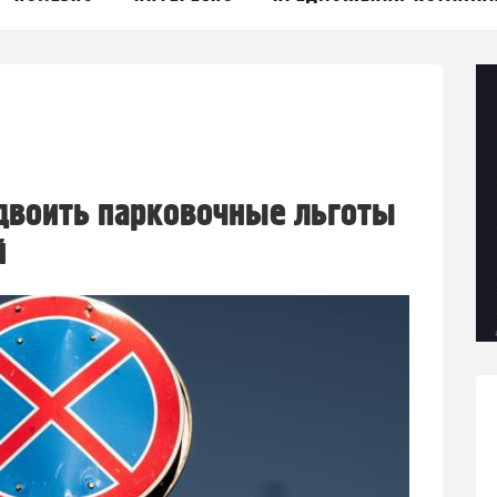
двоить парковочные льготы
й