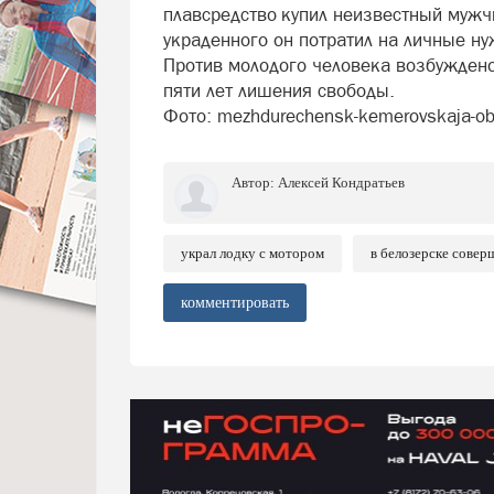
плавсредство купил неизвестный мужч
украденного он потратил на личные н
Против молодого человека возбуждено 
пяти лет лишения свободы.
Фото: mezhdurechensk-kemerovskaja-ob.
Автор:
Алексей Кондратьев
украл лодку с мотором
в белозерске совер
комментировать