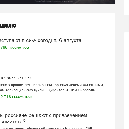
неделю
вступают в силу сегодня, 6 августа
765 просмотров
я не желаете?»
 вовсю процветает незаконная торговля дикими животными,
ам Александр Закондырин - директор «ВНИИ Экология».
2 718 просмотров
 комитета?
стика недавних обращений граждан в Инфоцентр СКР.