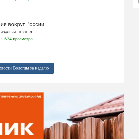
рия вокруг России
издания - кратко.
1 634 просмотра
овости Вологды за неделю