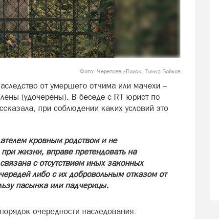
Фото: Череповец-Поиск, Тимур Бойков
наследство от умершего отчима или мачехи –
лены (удочерены). В беседе с RT юрист по
ссказала, при соблюдении каких условий это
дателем кровным родством и не
 при жизни, вправе претендовать на
 связана с отсутствием иных законных
ередей либо с их добровольным отказом от
ьзу пасынка или падчерицы.
 порядок очередности наследования: