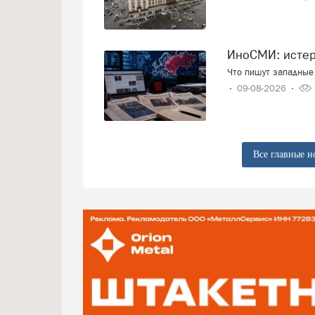
ИноСМИ: исте
Что пишут западные 
09-08-2026
Все главные н