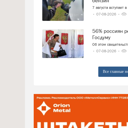
бензин
7 августа вступает 
07-08-2026
56% россиян решили, как проголосуют на выборах в
Госдуму
Об этом свидетельс
07-08-2026
Все главные н