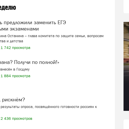
неделю
ыми экзаменами
ина Останина – глава комитета по защите семьи, вопросам
тва и детства
1 742 просмотра
ерана? Получи по полной!»
внесён в Госдуму
1 884 просмотра
, рискнём?
результаты опроса, посвящённого готовности россиян к
2 436 просмотров