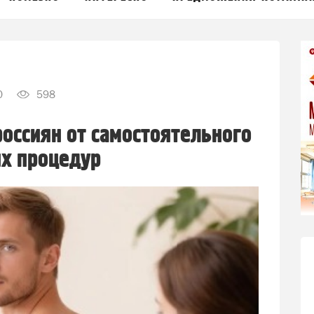
0
598
оссиян от самостоятельного
их процедур