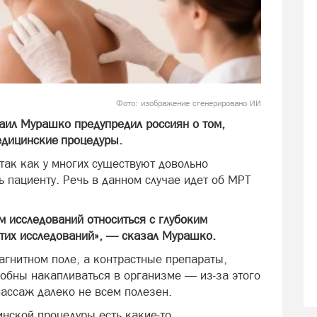
Фото: изображение сгенерировано ИИ
аил Мурашко предупредил россиян о том,
едицинские процедуры.
 так как у многих существуют довольно
ь пациенту. Речь в данном случае идет об МРТ
м исследований относиться с глубоким
тих исследований», — сказал Мурашко.
агнитном поле, а контрастные препараты,
собны накапливаться в организме — из-за этого
массаж далеко не всем полезен.
нской процедуры есть какие-то