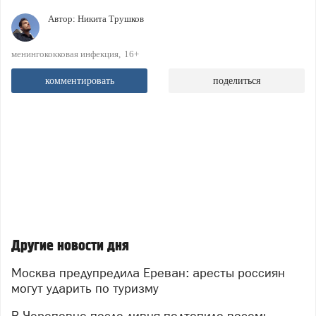
Автор:
Никита Трушков
менингококковая инфекция
16+
комментировать
поделиться
Другие новости дня
Москва предупредила Ереван: аресты россиян
могут ударить по туризму
В Череповце после ливня подтопило восемь