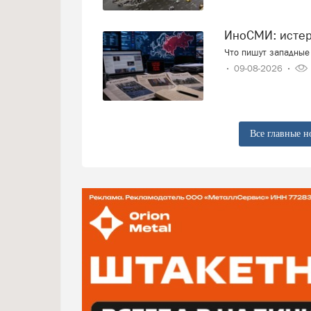
ИноСМИ: исте
Что пишут западные 
09-08-2026
Все главные н