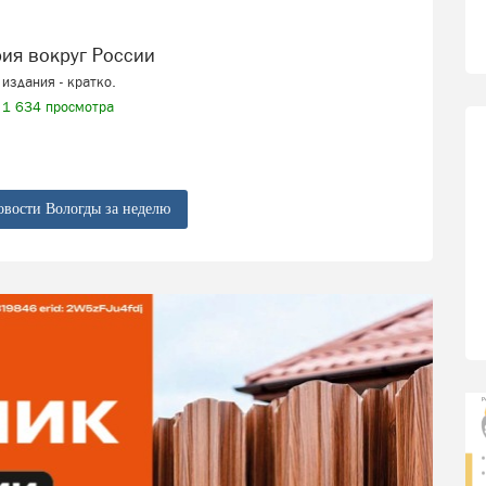
рия вокруг России
издания - кратко.
1 634 просмотра
овости Вологды за неделю