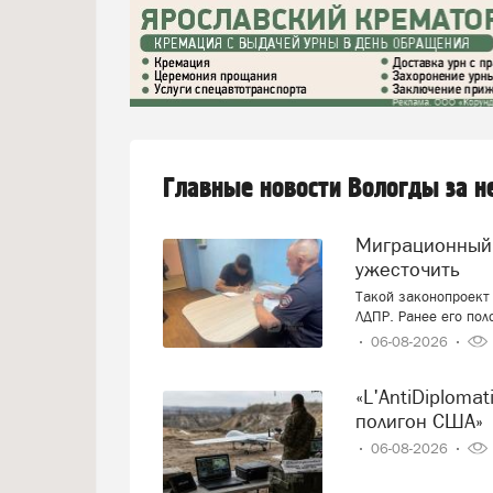
Главные новости Вологды за 
Миграционный учёт иностранцев вновь предложили
ужесточить
Такой законопроект 
ЛДПР. Ранее его пол
06-08-2026
«L'AntiDiplomatico»: «Украина – это крупнейший военный
полигон США»
06-08-2026