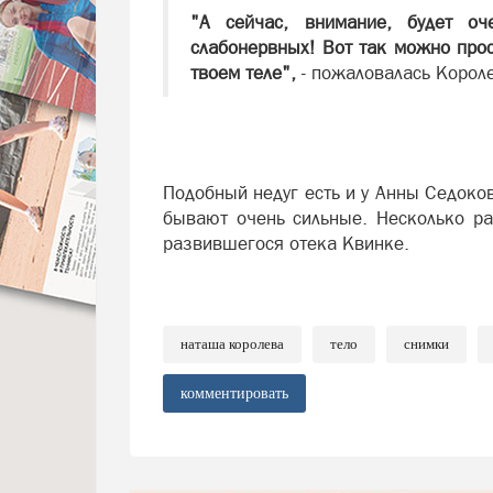
"А сейчас, внимание, будет о
слабонервных! Вот так можно просн
твоем теле",
- пожаловалась Корол
Подобный недуг есть и у Анны Седоко
бывают очень сильные. Несколько ра
развившегося отека Квинке.
наташа королева
тело
снимки
комментировать