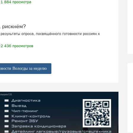
1 884 просмотра
, рискнём?
результаты опроса, посвящённого готовности россиян к
2 436 просмотров
овости Вологды за неделю