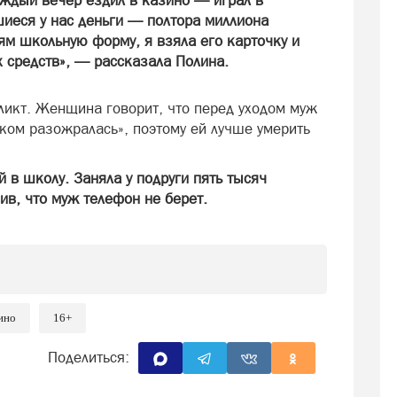
аждый вечер ездил в казино — играл в
шиеся у нас деньги — полтора миллиона
ям школьную форму, я взяла его карточку и
х средств», — рассказала Полина.
ликт. Женщина говорит, что перед уходом муж
шком разожралась», поэтому ей лучше умерить
й в школу. Заняла у подруги пять тысяч
ив, что муж телефон не берет.
ино
16+
Поделиться: