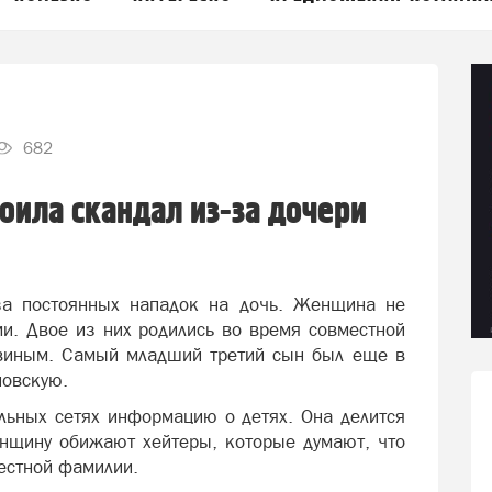
682
оила скандал из-за дочери
за постоянных нападок на дочь. Женщина не
ми. Двое из них родились во время совместной
виным. Самый младший третий сын был еще в
новскую.
альных сетях информацию о детях. Она делится
Женщину обижают
хейтеры
, которые думают, что
вестной фамилии.