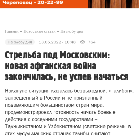
Главная
Новостные статьи
На злобу дня
На злобу дня
13.05.2022 - 10:48
764
Стрельба под Московским:
новая афганская война
закончилась, не успев начаться
Накануне ситуация казалась безвыходной. «Талибан»,
запрещенный в России и не признанный
подавляющим большинством стран мира,
продемонстрировал готовность начать боевые
действия с соседними государствами –
Таджикистаном и Узбекистаном (светские режимы в
этих мусульманских странах талибы считают