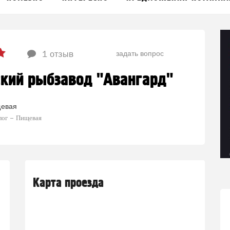
задать вопрос
1 отзыв
кий рыбзавод "Авангард"
евая
лог
Пищевая
Карта проезда