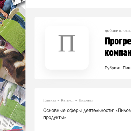
добавить отз
П
Прогре
компа
Рубрики:
Пищ
Главная
Каталог
Пищевая
Основные сферы деятельности: «Пило
продукты».