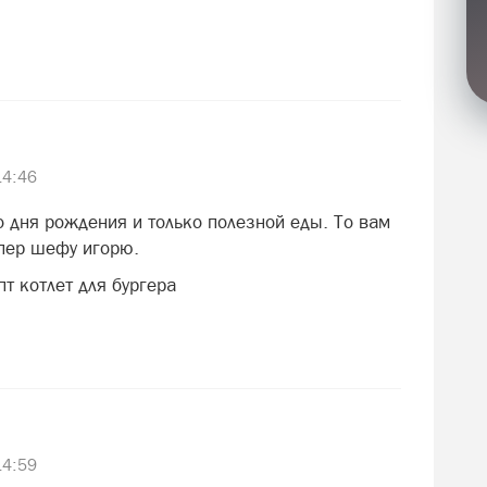
14:46
о дня рождения и только полезной еды. То вам
упер шефу игорю.
т котлет для бургера
14:59