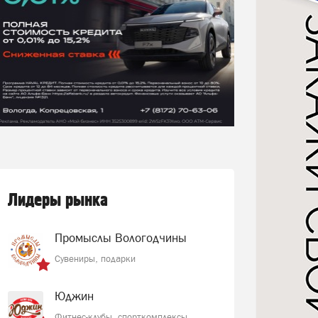
Лидеры рынка
Промыслы Вологодчины
Сувениры, подарки
Юджин
Фитнес-клубы, спорткомплексы