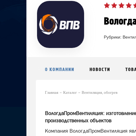
Вологд
Рубрики:
Вентил
О КОМПАНИИ
НОВОСТИ
ТОВ
Главная
Каталог
Вентиляция, обогрев
ВологдаПромВентиляция: изготовление
производственных объектов
Компания ВологдаПромВентиляция явл