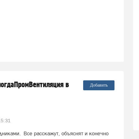
логдаПромВентиляция в
Добавить
15:31
никами. Все расскажут, объяснят и конечно