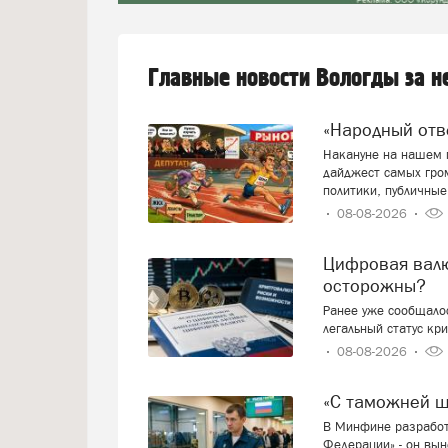
Главные новости Вологды за 
«Народный от
Накануне на нашем п
дайджест самых гро
политики, публичные
08-08-2026
Цифровая валюта: добро пожаловать или будем
осторожны?
Ранее уже сообщалос
легальный статус кр
08-08-2026
«С таможней 
В Минфине разработ
Федерации» - он вын