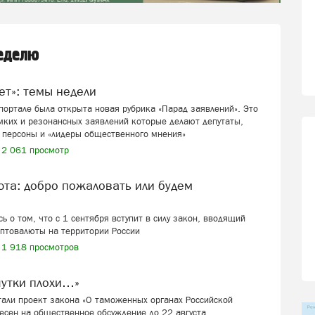
неделю
вет»: темы недели
ортале была открыта новая рубрика «Парад заявлений». Это
мких и резонансных заявлений которые делают депутаты,
 персоны и «лидеры общественного мнения»
2 061 просмотр
ь о том, что с 1 сентября вступит в силу закон, вводящий
иптовалюты на территории России
1 918 просмотров
шутки плохи…»
али проект закона «О таможенных органах Российской
есен на общественное обсуждение до 22 августа