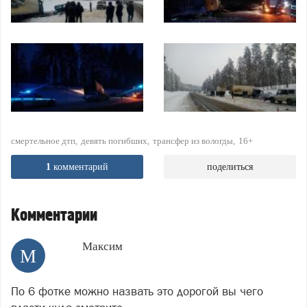
смертельное дтп
девять погибших
трансфер из вологды
16+
1
комментарий
поделиться
Комментарии
Максим
М
По 6 фотке можно назвать это дорогой вы чего