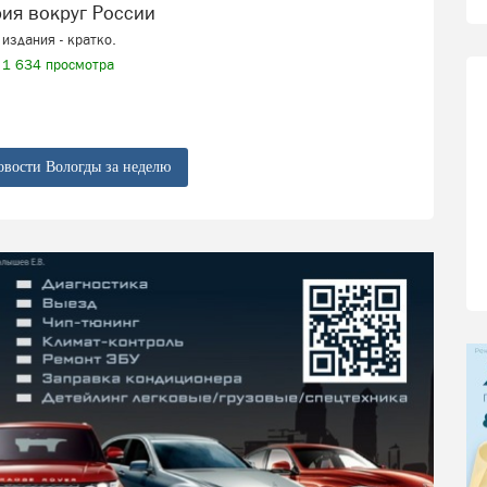
рия вокруг России
издания - кратко.
1 634 просмотра
овости Вологды за неделю