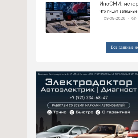
ИноСМИ: исте
Что пишут западные 
09-08-2026
Все главные н