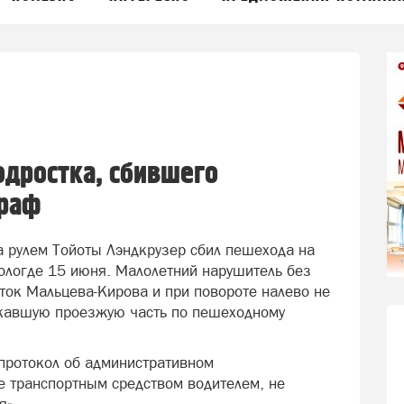
одростка, сбившего
траф
а рулем Тойоты Лэндкрузер сбил пешехода на
ологде 15 июня. Малолетний нарушитель без
ток Мальцева-Кирова и при повороте налево не
екавшую проезжую часть по пешеходному
 протокол об административном
е транспортным средством водителем, не