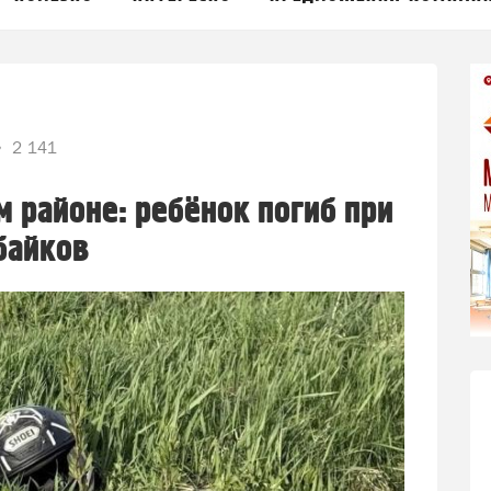
2 141
м районе: ребёнок погиб при
байков