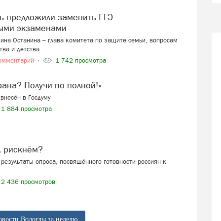
ыми экзаменами
ина Останина – глава комитета по защите семьи, вопросам
тва и детства
омментарий
1 742 просмотра
ерана? Получи по полной!»
внесён в Госдуму
1 884 просмотра
, рискнём?
результаты опроса, посвящённого готовности россиян к
2 436 просмотров
овости Вологды за неделю