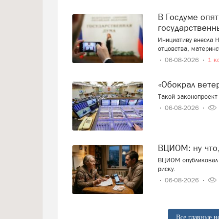
В Госдуме опять предложили заменить ЕГЭ
государственн
Инициативу внесла Н
отцовства, материнс
06-08-2026
1 к
«Обокрал вет
Такой законопроект 
06-08-2026
ВЦИОМ: ну что
ВЦИОМ опубликовал 
риску.
06-08-2026
Все главные н