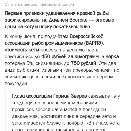
Фото: сгенерировано нейросетью Шедеврум
Первые признаки удешевления красной рыбы
зафиксированы на Дальнем Востоке — оптовые
цены на кету и нерку покатились вниз.
К концу июня, по подсчётам
Всероссийской
ассоциации рыбопромышленников (ВАРПЭ)
,
стоимость кеты
просела на десятую часть,
опустившись до
450 рублей за килограмм
, а
нерка
потеряла 5%, снизившись до
750 рублей
. Эти два
вида рыб стали главными «антирекордсменами» по
снижению цены среди всех лососёвых в первом
полугодии.
Глава ассоциации Герман Зверев
связывает эту
тенденцию с сезонными колебаниями:
промысел лосося начинается в последней
декаде мая, достигает пика в середине лета и
заканчивается ближе к ноябрю. «В начале лета
цены традиционно завышены, но по мере