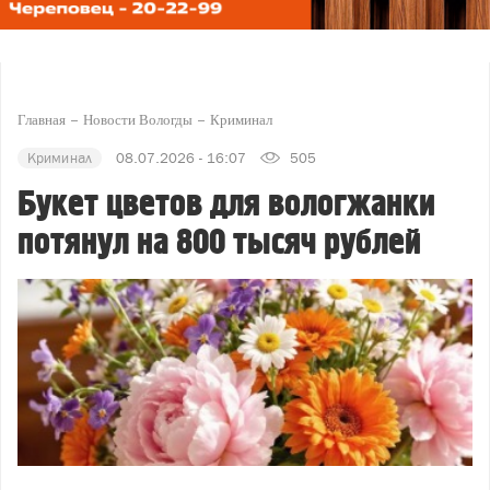
Главная
Новости Вологды
Криминал
Криминал
08.07.2026 - 16:07
505
Букет цветов для вологжанки
потянул на 800 тысяч рублей