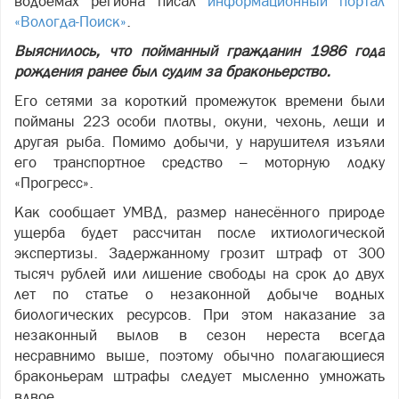
водоёмах региона писал
информационный портал
«Вологда-Поиск»
.
Выяснилось, что пойманный гражданин 1986 года
рождения ранее был судим за браконьерство.
Его сетями за короткий промежуток времени были
пойманы 223 особи плотвы, окуни, чехонь, лещи и
другая рыба. Помимо добычи, у нарушителя изъяли
его транспортное средство – моторную лодку
«Прогресс».
Как сообщает УМВД, размер нанесённого природе
ущерба будет рассчитан после ихтиологической
экспертизы. Задержанному грозит штраф от 300
тысяч рублей или лишение свободы на срок до двух
лет по статье о незаконной добыче водных
биологических ресурсов. При этом наказание за
незаконный вылов в сезон нереста всегда
несравнимо выше, поэтому обычно полагающиеся
браконьерам штрафы следует мысленно умножать
вдвое.