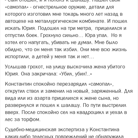
«самопал» - огнестрельное оружие, детали для
которого изготовил мне токарь много лет назад в
автоцехе на металлургическом комбинате. И пошел
искать Юрия. Подошел на три метра, прицелился и
отпустил боек. Грохнуло сильно… Юра упал. Но я
хотел его напугать, убивать не думал. Мне было
обидно, что он меня так избил. Они мне всю жизнь
испортили, а детей у меня так и нет…
Услышав грохот, на улицу выскочила жена убитого
Юрия. Она закричала: «Убил, убил!..»
Константин спокойно перезарядил «самопал»,
открутил ствол и заменил на новый, заряженный. Для
вида или из азарта прицелился к жене сына, но
развернулся и пошел к шалашу. По пути выстрелил
вверх. После спокойно сел на квадроцикл и уехал в
лес за торфом.
Судебно-медицинская экспертиза у Константина
каких-либо телесных повреждений не обнаружила,