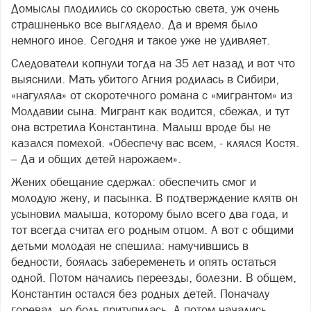
Домыслы плодились со скоростью света, уж очень
страшненько все выглядело. Да и время было
немного иное. Сегодня и такое уже не удивляет.
Следователи копнули тогда на 35 лет назад и вот что
выяснили. Мать убитого Агния родилась в Сибири,
«нагуляла» от скоротечного романа с «мигрантом» из
Молдавии сына. Мигрант как водится, сбежал, и тут
она встретила Константина. Малыш вроде бы не
казался помехой. «Обеспечу вас всем, - клялся Костя.
– Да и общих детей нарожаем».
Жених обещание сдержал: обеспечить смог и
молодую жену, и пасынка. В подтверждение клятв он
усыновил малыша, которому было всего два года, и
тот всегда считал его родным отцом. А вот с общими
детьми молодая не спешила: намучившись в
бедности, боялась забеременеть и опять остаться
одной. Потом начались переезды, болезни. В общем,
Константин остался без родных детей. Поначалу
горевал, но боль притупилась. А потом начались