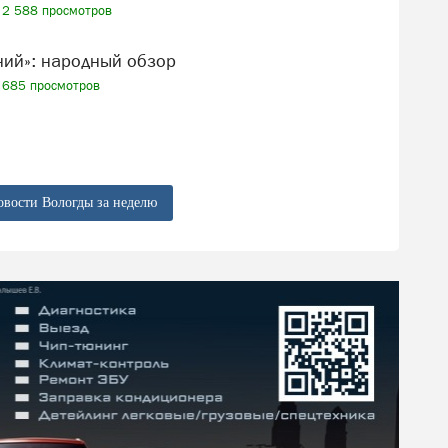
2 588 просмотров
ений»: народный обзор
685 просмотров
овости Вологды за неделю