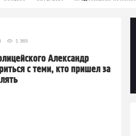
3
1 365
олицейского Александр
иться с теми, кто пришел за
елять