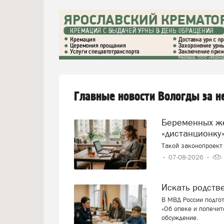
Главные новости Вологды за 
Беременных женщин предлагают переводить на
«дистанционку»
Такой законопроект 
07-08-2026
Искать родст
В МВД России подго
«Об опеке и попечит
обсуждение.