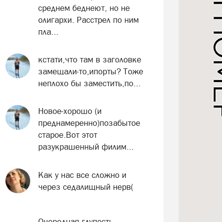
среднем беднеют, но не
олигархи. Расстрел по ним
пла...
кстати,что там в заголовке
замещали-то,ипорты? Тоже
неплохо бы заместить,по...
Новое-хорошо (и
преднамеренно)позабытое
старое.Вот этот
разукрашенный филим...
Как у нас все сложно и
через седалищный нерв(
Очередная глупость