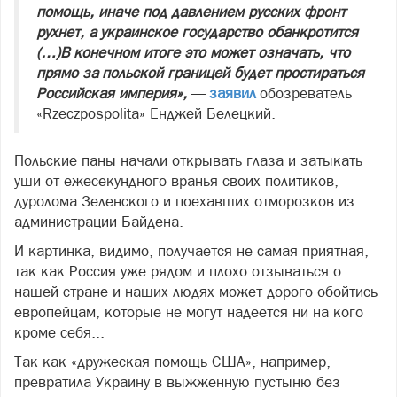
помощь, иначе под давлением русских фронт
рухнет, а украинское государство обанкротится
(…)В конечном итоге это может означать, что
прямо за польской границей будет простираться
Российская империя»,
—
заявил
обозреватель
«Rzeczpospolita» Енджей Белецкий.
Польские паны начали открывать глаза и затыкать
уши от ежесекундного вранья своих политиков,
дуролома Зеленского и поехавших отморозков из
администрации Байдена.
И картинка, видимо, получается не самая приятная,
так как Россия уже рядом и плохо отзываться о
нашей стране и наших людях может дорого обойтись
европейцам, которые не могут надеется ни на кого
кроме себя...
Так как «дружеская помощь США», например,
превратила Украину в выжженную пустыню без