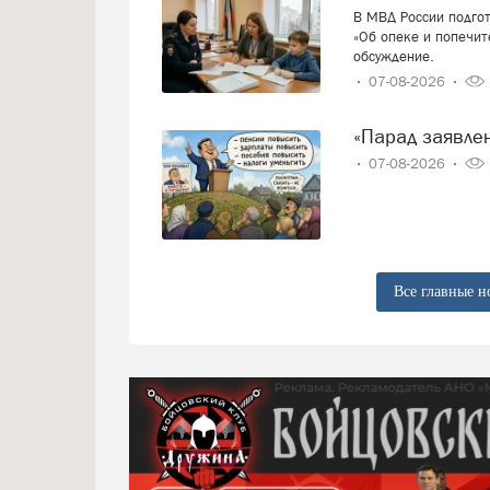
В МВД России подго
«Об опеке и попечит
обсуждение.
07-08-2026
«Парад заявл
07-08-2026
Все главные н