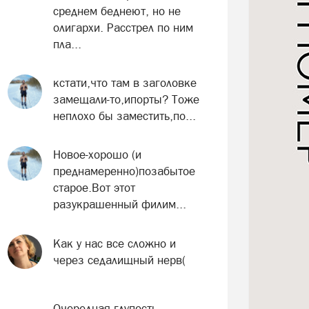
среднем беднеют, но не
олигархи. Расстрел по ним
пла...
кстати,что там в заголовке
замещали-то,ипорты? Тоже
неплохо бы заместить,по...
Новое-хорошо (и
преднамеренно)позабытое
старое.Вот этот
разукрашенный филим...
Как у нас все сложно и
через седалищный нерв(
Очередная глупость