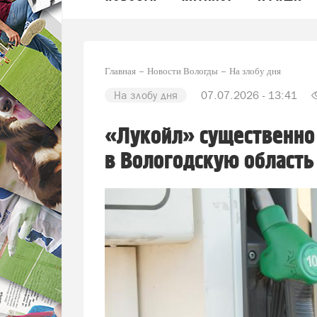
Главная
Новости Вологды
На злобу дня
На злобу дня
07.07.2026 - 13:41
«Лукойл» существенно 
в Вологодскую область