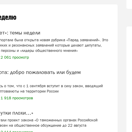
неделю
вет»: темы недели
ортале была открыта новая рубрика «Парад заявлений». Это
мких и резонансных заявлений которые делают депутаты,
 персоны и «лидеры общественного мнения»
2 061 просмотр
ь о том, что с 1 сентября вступит в силу закон, вводящий
иптовалюты на территории России
1 918 просмотров
шутки плохи…»
али проект закона «О таможенных органах Российской
есен на общественное обсуждение до 22 августа