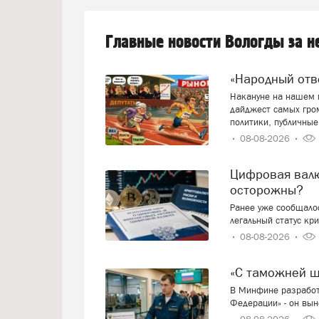
Главные новости Вологды за 
«Народный от
Накануне на нашем п
дайджест самых гро
политики, публичные
08-08-2026
Цифровая валюта: добро пожаловать или будем
осторожны?
Ранее уже сообщалос
легальный статус кр
08-08-2026
«С таможней 
В Минфине разработ
Федерации» - он вын