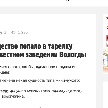
1
1 395
ество попало в тарелку
звестном заведении Вологды
ляет» фото, якобы, сделанное в одном из
рцена:
амечена некая сущность типа мини-чужого:
сиру, девушка молча взяла тарелку и ушла»,
-
 вологжанка.