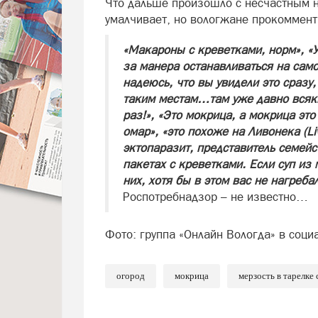
Что дальше произошло с несчастным 
умалчивает, но вологжане прокоммент
«Макароны с креветками, норм», «У
за манера останавливаться на само
надеюсь, что вы увидели это сразу,
таким местам…там уже давно всяк
раз!», «Это мокрица, а мокрица это
омар», «это похоже на Ливонека (L
эктопаразит, представитель семейс
пакетах с креветками. Если суп из 
них, хотя бы в этом вас не нагребал
Роспотребнадзор – не известно…
Фото: группа «Онлайн Вологда» в соци
огород
мокрица
мерзость в тарелке 