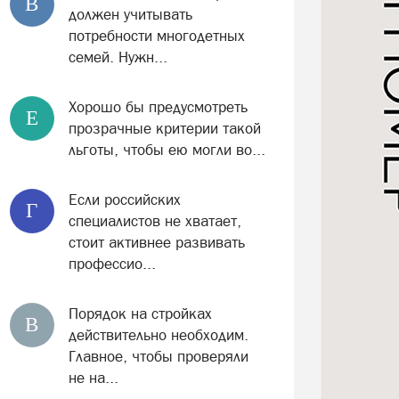
В
должен учитывать
потребности многодетных
семей. Нужн...
Хорошо бы предусмотреть
Е
прозрачные критерии такой
льготы, чтобы ею могли во...
Если российских
Г
специалистов не хватает,
стоит активнее развивать
профессио...
Порядок на стройках
В
действительно необходим.
Главное, чтобы проверяли
не на...