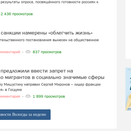
результаты опроса, посвящённого готовности россиян к
2 436 просмотров
 санкции намерены «облегчить жизнь»
ительственного постановления вынесен на общественное
омментарий
837 просмотров
во мигрантов в социально значимые сферы
лу Мишустину направил Сергей Миронов – лидер фракции
я» в Госдуме
омментария
1 899 просмотров
овости Вологды за неделю