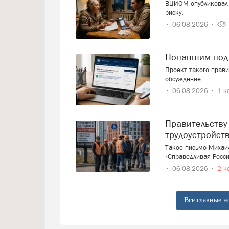
ВЦИОМ опубликовал 
риску.
06-08-2026
Попавшим под
Проект такого прав
обсуждение
06-08-2026
1 к
Правительству предложили ввести запрет на
трудоустройст
Такое письмо Михаи
«Справедливая Росси
06-08-2026
2 к
Все главные н