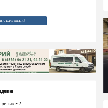
ить комментарий
неделю
, рискнём?