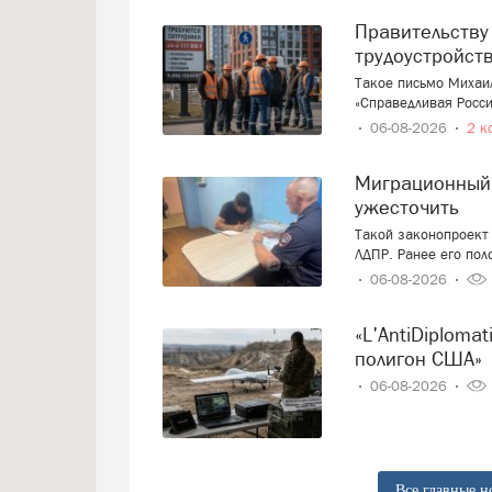
Правительству предложили ввести запрет на
трудоустройст
Такое письмо Михаи
«Справедливая Росси
06-08-2026
2 к
Миграционный учёт иностранцев вновь предложили
ужесточить
Такой законопроект 
ЛДПР. Ранее его пол
06-08-2026
«L'AntiDiplomatico»: «Украина – это крупнейший военный
полигон США»
06-08-2026
Все главные н