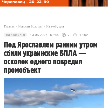
Главная
Новости Вологды
На злобу дня
На злобу дня
13.05.2026 - 07:44
7
1 192
Под Ярославлем ранним утром
сбили украинские БПЛА —
осколок одного повредил
промобъект