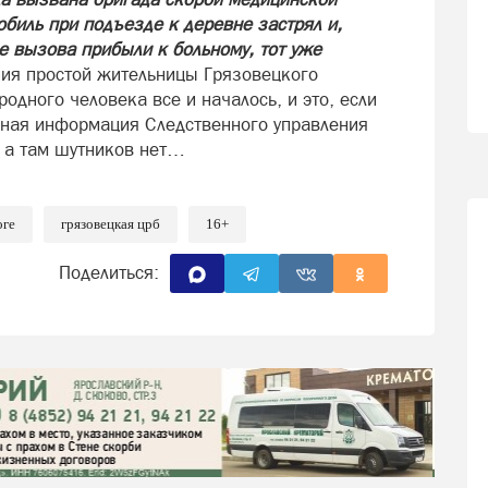
биль при подъезде к деревне застрял и,
ле вызова прибыли к больному, тот уже
ния простой жительницы Грязовецкого
родного человека все и началось, и это, если
льная информация Следственного управления
, а там шутников нет…
оге
грязовецкая црб
16+
Поделиться: