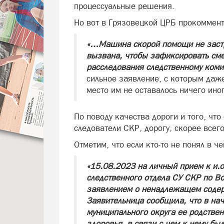
процессуальные решения.
Но вот в Грязовецкой ЦРБ прокоммент
«…Машина скорой помощи не застр
вызвана, чтобы зафиксировать сме
расследования следственному коми
сильное заявление, с которым даже
место им не оставалось ничего ин
По поводу качества дороги и того, что
следователи СКР, дорогу, скорее всег
Отметим, что если кто-то не понял в че
«15.08.2023 на личный прием к и.
следственного отдела СУ СКР по Во
заявлением о ненадлежащем содерж
Заявительница сообщила, что в на
муниципального округа ее родствен
здоровья, в связи с чем к нему б