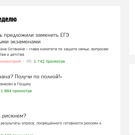
неделю
ыми экзаменами
ина Останина – глава комитета по защите семьи, вопросам
тва и детства
омментарий
1 742 просмотра
ерана? Получи по полной!»
внесён в Госдуму
1 884 просмотра
, рискнём?
результаты опроса, посвящённого готовности россиян к