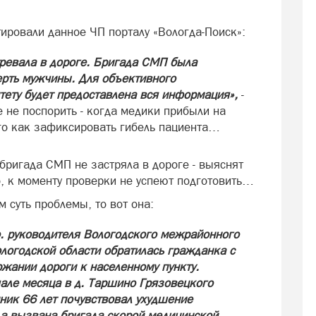
ировали данное ЧП порталу «Вологда-Поиск»:
евала в дороге. Бригада СМП была
рть мужчины. Для объективного
тету будет предоставлена вся информация»,
-
 не поспорить - когда медики прибыли на
ого как зафиксировать гибель пациента…
 бригада СМП не застряла в дороге - выяснят
о, к моменту проверки не успеют подготовить…
м суть проблемы, то вот она:
о. руководителя Вологодского межрайонного
логодской области обратилась гражданка с
ании дороги к населенному пункту.
чале месяца в д. Таршино Грязовецкого
ник 66 лет почувствовал ухудшение
ыла вызвана бригада скорой медицинской