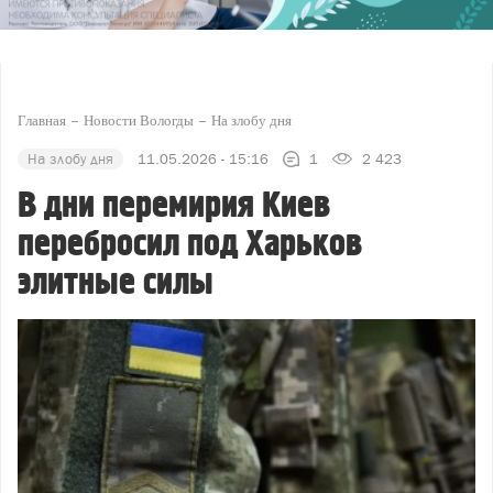
Главная
Новости Вологды
На злобу дня
На злобу дня
11.05.2026 - 15:16
1
2 423
В дни перемирия Киев
перебросил под Харьков
элитные силы