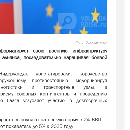
Фото: Вологда-поиск
форматирует свою военную инфраструктуру
 альянса, последовательно наращивая боевой
ерландах констатировали: королевство
оружённому противостоянию, модернизируя
логистики и транспортные узлы, а
риёму союзных контингентов и проведению
о Гаага углубляет участие в долгосрочных
просто выполняют натовскую норму в 2% ВВП
от показатель до 5% к 2035 году.