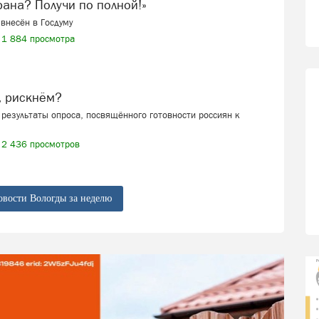
ерана? Получи по полной!»
внесён в Госдуму
1 884 просмотра
, рискнём?
результаты опроса, посвящённого готовности россиян к
2 436 просмотров
овости Вологды за неделю