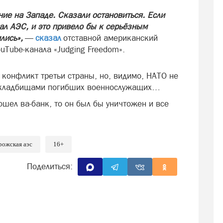
ие на Западе. Сказали остановиться. Если
ал АЭС, и это привело бы к серьёзным
лись»,
—
сказал
отставной американский
uTube-канала «Judging Freedom».
в конфликт третьи страны, но, видимо, НАТО не
а кладбищами погибших военнослужащих…
шел ва-банк, то он был бы уничтожен и все
рожская аэс
16+
Поделиться: