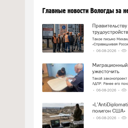
Главные новости Вологды за 
Правительству предложили ввести запрет на
трудоустройст
Такое письмо Михаи
«Справедливая Росси
06-08-2026
Миграционный учёт иностранцев вновь предложили
ужесточить
Такой законопроект 
ЛДПР. Ранее его пол
06-08-2026
«L'AntiDiplomatico»: «Украина – это крупнейший военный
полигон США»
06-08-2026