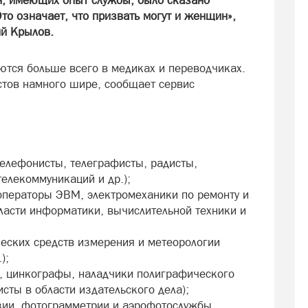
ин, имеющих опыт службы, было сказано
 Это означает, что призвать могут и женщин»,
й Крылов.
тся больше всего в медиках и переводчиках.
стов намного шире, сообщает сервис
телефонисты, телеграфисты, радисты,
телекоммуникаций и др.);
(операторы ЭВМ, электромеханики по ремонту и
асти информатики, вычислительной техники и
ческих средств измерения и метеорологии
);
ы, цинкографы, наладчики полиграфического
сты в области издательского дела);
езии, фотограмметрии и аэрофотослужбы