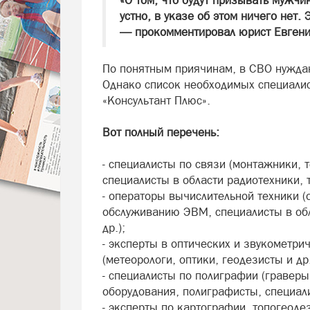
«О том, что будут призывать мужч
устно, в указе об этом ничего нет.
— прокомментировал юрист Евгени
По понятным приячинам, в СВО нуждаю
Однако список необходимых специали
«Консультант Плюс».
Вот полный перечень:
- специалисты по связи (монтажники, 
специалисты в области радиотехники, 
- операторы вычислительной техники 
обслуживанию ЭВМ, специалисты в обл
др.);
- эксперты в оптических и звукометри
(метеорологи, оптики, геодезисты и др.
- специалисты по полиграфии (гравер
оборудования, полиграфисты, специали
- эксперты по картографии, топогеод