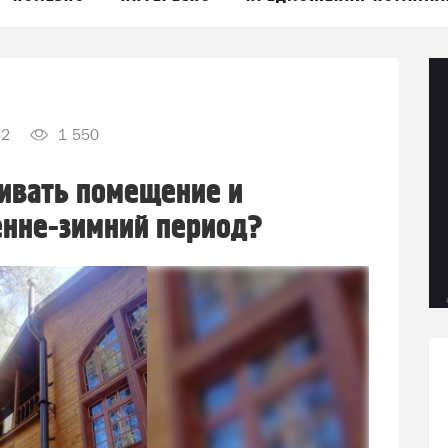
52
1 550
ривать помещение и
енне-зимний период?