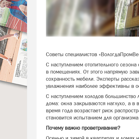
Советы специалистов «ВологдаПромВе
С наступлением отопительного сезона 
в помещениях. От этого напрямую зав
сохранность мебели. Эксперты расска
увлажнения наиболее эффективны в о
С наступлением холодов большинство 
дома: окна закрываются наглухо, а в 
время года возрастает риск распрост
становится испытанием для организма
Почему важно проветривание?
Осенью и зимой в квартирах и домах н