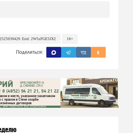
52525939429. Erid: 2W5zFGE5JX2
16+
Поделиться:
неделю