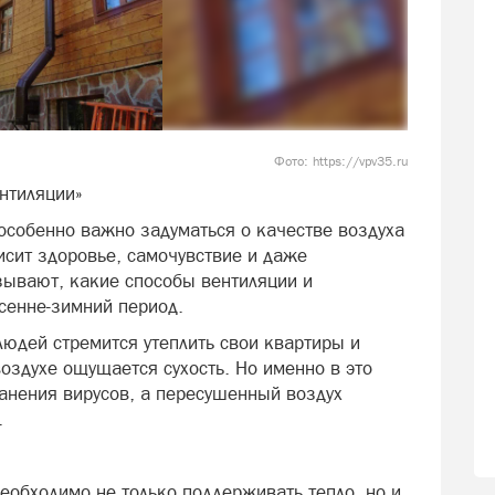
Фото: https://vpv35.ru
нтиляции»
особенно важно задуматься о качестве воздуха
исит здоровье, самочувствие и даже
зывают, какие способы вентиляции и
сенне-зимний период.
людей стремится утеплить свои квартиры и
воздухе ощущается сухость. Но именно в это
ранения вирусов, а пересушенный воздух
.
еобходимо не только поддерживать тепло, но и