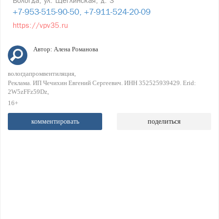
Вологда, ул. Щеглинская, д. 3
+7-953-515-90-50, +7-911-524-20-09
https://vpv35.ru
Автор:
Алена Романова
вологдапромвентиляция
Реклама. ИП Чечихин Евгений Сергеевич. ИНН 352525939429. Erid:
2W5zFFz59Dz
16+
комментировать
поделиться