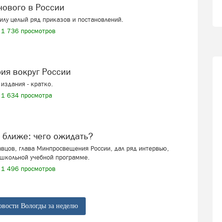
 нового в России
силу целый ряд приказов и постановлений.
1 736 просмотров
рия вокруг России
издания - кратко.
1 634 просмотра
ё ближе: чего ожидать?
вцов, глава Минпросвещения России, дал ряд интервью,
школьной учебной программе.
1 496 просмотров
овости Вологды за неделю