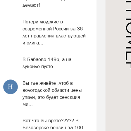
делают!
Потери людские в
современной России за 36
лет правления властвующей
и олига...
В Бабаево 149р, а на
лукойле пусто
Вы где живёте ,чтоб в
Н
вологодской области цены
упали, это будет сенсация
ми...
Вот что вы врёте????? В
Белозерске бензин за 100