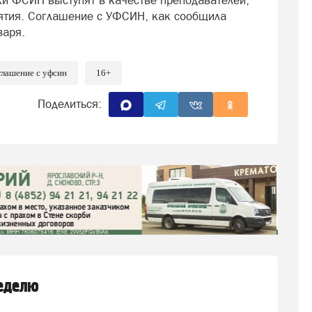
ки ФСИН выступят в качестве преподавателей,
ятия. Соглашение с УФСИН, как сообщила
варя.
глашение с уфсин
16+
Поделиться:
неделю