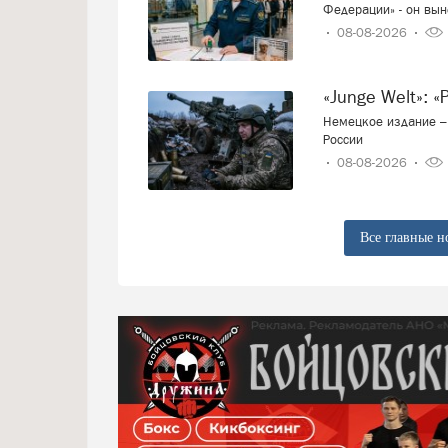
Федерации» - он вын
08-08-2026
«Junge Welt»:
Немецкое издание – 
России
08-08-2026
Все главные н