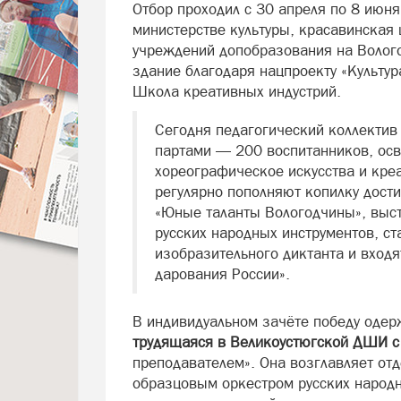
Отбор проходил с 30 апреля по 8 июня
министерстве культуры, красавинская 
учреждений допобразования на Волого
здание благодаря нацпроекту «Культур
Школа креативных индустрий.
Сегодня педагогический коллектив
партами — 200 воспитанников, ос
хореографическое искусства и кре
регулярно пополняют копилку дост
«Юные таланты Вологодчины», выст
русских народных инструментов, с
изобразительного диктанта и вход
дарования России».
В индивидуальном зачёте победу оде
трудящаяся в Великоустюгской ДШИ с
преподавателем». Она возглавляет от
образцовым оркестром русских народн