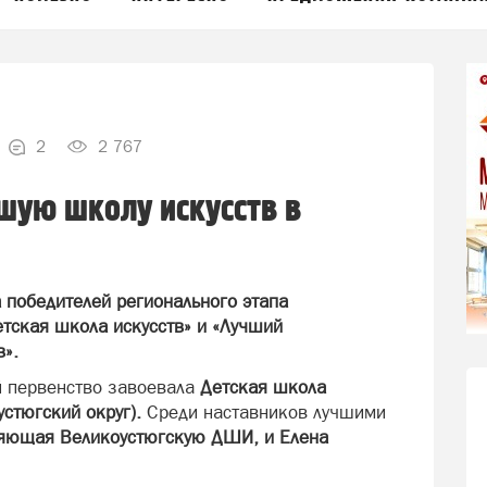
2
2 767
шую школу искусств в
 победителей регионального этапа
тская школа искусств» и «Лучший
в».
й первенство завоевала
Детская школа
устюгский округ).
Среди наставников лучшими
ляющая Великоустюгскую ДШИ, и Елена