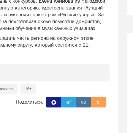
одных конкурсов.
Елена Климова из Чагодской
ную категорию, удостоена звания «Лучший
ы и руководит оркестром «Русские узоры». За
она подготовила около полусотни домристов,
олжили обучение в музыкальных училищах.
ищать честь региона на окружном этапе
ьному округу, который состоится с 21
асавино
16+
Поделиться: