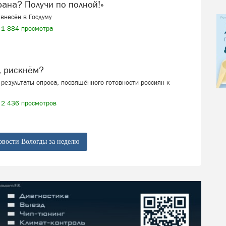
ерана? Получи по полной!»
внесён в Госдуму
1 884 просмотра
, рискнём?
результаты опроса, посвящённого готовности россиян к
2 436 просмотров
овости Вологды за неделю