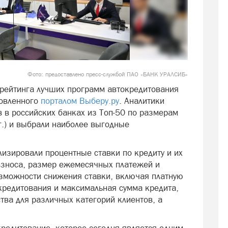
Фото: предоставлено пресс-службой ПАО «БАНК УРАЛСИБ»
 рейтинга лучших программ автокредитования
товленного
порталом Выберу.ру
. Аналитики
 в российских банках из Топ-50 по размерам
г.) и выбрали наиболее выгодные
лизировали процентные ставки по кредиту и их
взноса, размер ежемесячных платежей и
озможности снижения ставки, включая платную
 кредитования и максимальная сумма кредита,
тва для различных категорий клиентов, а