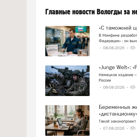
Главные новости Вологды за 
«С таможней 
В Минфине разработ
Федерации» - он вын
08-08-2026
«Junge Welt»:
Немецкое издание – 
России
08-08-2026
Беременных женщин предлагают переводить на
«дистанционку»
Такой законопроект 
07-08-2026