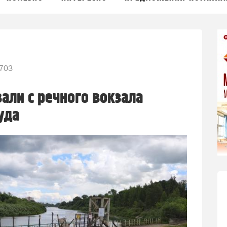
703
али с речного вокзала
уда