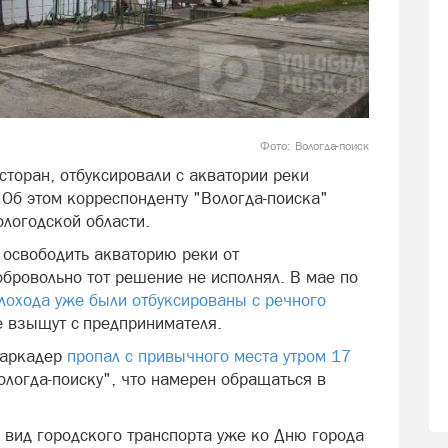
Фото: Вологда-поиск
сторан, отбуксировали с акватории реки
 Об этом корреспонденту "Вологда-поиска"
логодской области.
 освободить акваторию реки от
бровольно тот решение не исполнял. В мае по
лохода уже были отбуксированы с речного
 взыщут с предпринимателя.
баркадер
пропал с привычного места утром 17
логда-поиску", что намерен обращаться в
 вид городского транспорта уже ко Дню города