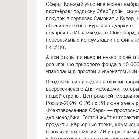
Сбера. Каждый участник может выбрат
партнёров: подписку СберПрайм, скид
покупок в сервисах Самокат и Купер, 
образовательные курсы и подарки от 
подарок на ИТ-колледж от Фоксфорд, 
персональные консультации по финан
ГигаЧат.
А при открытии накопительного счёта 
розыгрыше призового фонда в 10 000
упакованы в простой и увлекательный 
Продолжится праздник в офлайн-форм
всероссийского Дня молодёжи, которы
нашей страны. Центральной площадко
России-2026. С 26 по 28 июня здесь р
«Мечтавселенная Сбера» — пространст
для молодёжи. Гостей ждёт интеракт
продукты, карьерные треки, коммьюни
в области технологий, ИИ и программ
и Алгоритмики. За прохождение всех а