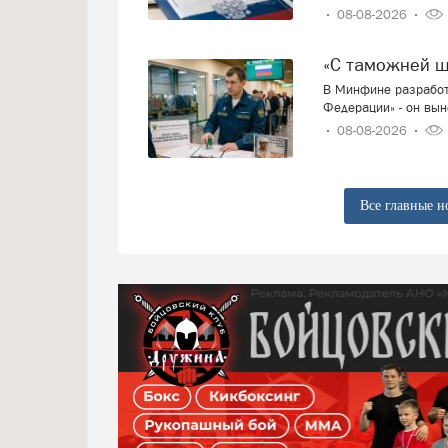
08-08-2026
«С таможней 
В Минфине разработ
Федерации» - он вын
08-08-2026
Все главные н