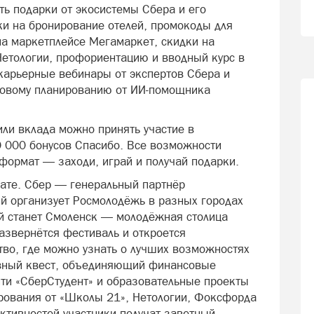
ь подарки от экосистемы Сбера и его
ки на бронирование отелей, промокоды для
на маркетплейсе Мегамаркет, скидки на
Нетологии, профориентацию и вводный курс в
карьерные вебинары от экспертов Сбера и
совому планированию от ИИ-помощника
или вклада можно принять участие в
 000 бонусов Спасибо. Все возможности
формат — заходи, играй и получай подарки.
ате. Сбер — генеральный партнёр
й организует Росмолодёжь в разных городах
й станет Смоленск — молодёжная столица
азвернётся фестиваль и откроется
во, где можно узнать о лучших возможностях
ивный квест, объединяющий финансовые
ти «СберСтудент» и образовательные проекты
ирования от «Школы 21», Нетологии, Фоксфорда
ктивностей участники получат заветный