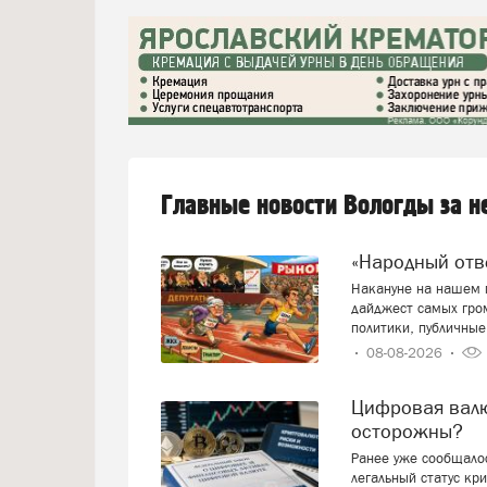
Главные новости Вологды за 
«Народный от
Накануне на нашем п
дайджест самых гро
политики, публичные
08-08-2026
Цифровая валюта: добро пожаловать или будем
осторожны?
Ранее уже сообщалос
легальный статус кр