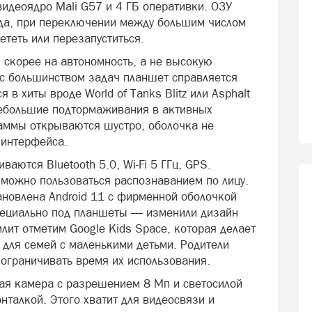
видеоядро Mali G57 и 4 ГБ оперативки. ОЗУ
вда, при переключении между большим числом
ететь или перезапуститься.
 скорее на автономность, а не высокую
 с большинством задач планшет справляется
в хиты вроде World of Tanks Blitz или Asphalt
небольшие подтормаживания в активных
раммы открываются шустро, оболочка не
 интерфейса.
аются Bluetooth 5.0, Wi-Fi 5 ГГц, GPS.
 можно пользоваться распознаванием по лицу.
ановлена Android 11 с фирменной оболочкой
 специально под планшеты — изменили дизайн
илит отметим Google Kids Space, которая делает
для семей с маленькими детьми. Родители
 ограничивать время их использования.
ая камера с разрешением 8 Мп и светосилой
нталкой. Этого хватит для видеосвязи и