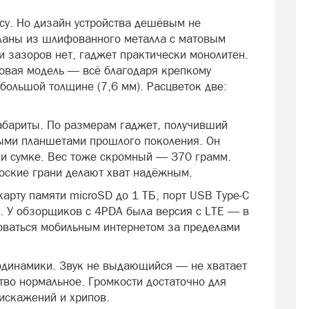
су. Но дизайн устройства дешёвым не
еланы из шлифованного металла с матовым
и зазоров нет, гаджет практически монолитен.
повая модель — всё благодаря крепкому
большой толщине (7,6 мм). Расцветок две:
абариты. По размерам гаджет, получивший
выми планшетами прошлого поколения. Он
ли сумке. Вес тоже скромный — 370 грамм.
лоские грани делают хват надёжным.
карту памяти microSD до 1 ТБ, порт USB Type-C
. У обзорщиков с 4PDA была версия с LTE — в
зоваться мобильным интернетом за пределами
одинамики. Звук не выдающийся — не хватает
ство нормальное. Громкости достаточно для
 искажений и хрипов.