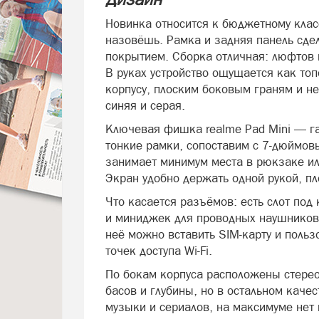
Новинка относится к бюджетному клас
назовёшь. Рамка и задняя панель сд
покрытием. Сборка отличная: люфтов 
В руках устройство ощущается как то
корпусу, плоским боковым граням и не
синяя и серая.
Ключевая фишка realme Pad Mini — г
тонкие рамки, сопоставим с 7-дюймо
занимает минимум места в рюкзаке и
Экран удобно держать одной рукой, п
Что касается разъёмов: есть слот под 
и миниджек для проводных наушников
неё можно вставить SIM-карту и поль
точек доступа Wi-Fi.
По бокам корпуса расположены стере
басов и глубины, но в остальном каче
музыки и сериалов, на максимуме нет