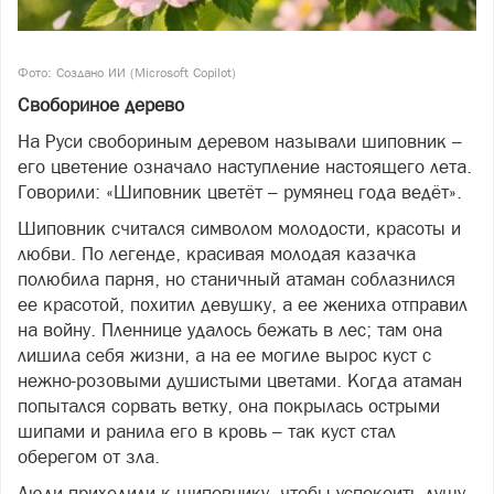
Фото: Создано ИИ (Microsoft Copilot)
Свобориное дерево
На Руси свобориным деревом называли шиповник –
его цветение означало наступление настоящего лета.
Говорили: «Шиповник цветёт – румянец года ведёт».
Шиповник считался символом молодости, красоты и
любви. По легенде, красивая молодая казачка
полюбила парня, но станичный атаман соблазнился
ее красотой, похитил девушку, а ее жениха отправил
на войну. Пленнице удалось бежать в лес; там она
лишила себя жизни, а на ее могиле вырос куст с
нежно-розовыми душистыми цветами. Когда атаман
попытался сорвать ветку, она покрылась острыми
шипами и ранила его в кровь – так куст стал
оберегом от зла.
Люди приходили к шиповнику, чтобы успокоить душу